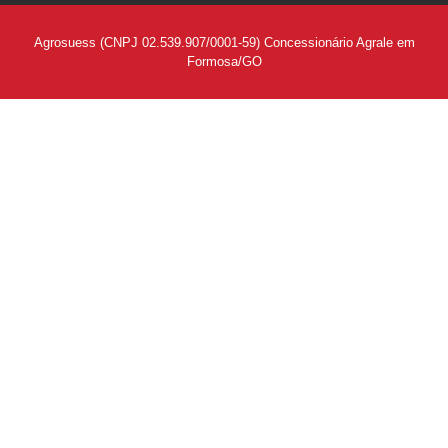
Agrosuess (CNPJ 02.539.907/0001-59) Concessionário Agrale em
Formosa/GO